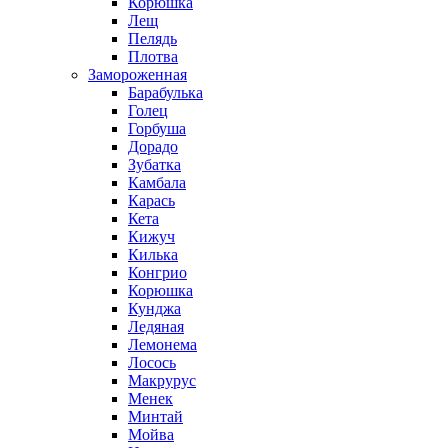
Корюшка
Лещ
Пелядь
Плотва
Замороженная
Барабулька
Голец
Горбуша
Дорадо
Зубатка
Камбала
Карась
Кета
Кижуч
Килька
Конгрио
Корюшка
Кунджа
Ледяная
Лемонема
Лосось
Макрурус
Менек
Минтай
Мойва