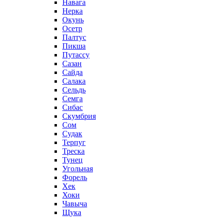
Навага
Нерка
Окунь
Осетр
Палтус
Пикша
Путассу
Сазан
Сайда
Салака
Сельдь
Семга
Сибас
Скумбрия
Сом
Судак
Терпуг
Треска
Тунец
Угольная
Форель
Хек
Хоки
Чавыча
Щука