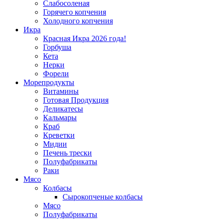
Слабосоленая
Горячего копчения
Холодного копчения
Икра
Красная Икра 2026 года!
Горбуша
Кета
Нерки
Форели
Морепродукты
Витамины
Готовая Продукция
Деликатесы
Кальмары
Краб
Креветки
Мидии
Печень трески
Полуфабрикаты
Раки
Мясо
Колбасы
Сырокопченые колбасы
Мясо
Полуфабрикаты