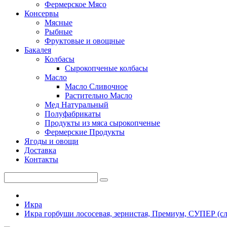
Фермерское Мясо
Консервы
Мясные
Рыбные
Фруктовые и овощные
Бакалея
Колбасы
Сырокопченые колбасы
Масло
Масло Сливочное
Растительно Масло
Мед Натуральный
Полуфабрикаты
Продукты из мяса сырокопченые
Фермерские Продукты
Ягоды и овощи
Доставка
Контакты
Икра
Икра горбуши лососевая, зернистая, Премиум, СУПЕР (сла