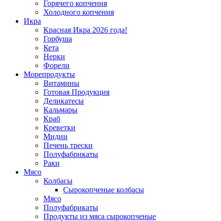
Горячего копчения
Холодного копчения
Икра
Красная Икра 2026 года!
Горбуша
Кета
Нерки
Форели
Морепродукты
Витамины
Готовая Продукция
Деликатесы
Кальмары
Краб
Креветки
Мидии
Печень трески
Полуфабрикаты
Раки
Мясо
Колбасы
Сырокопченые колбасы
Мясо
Полуфабрикаты
Продукты из мяса сырокопченые