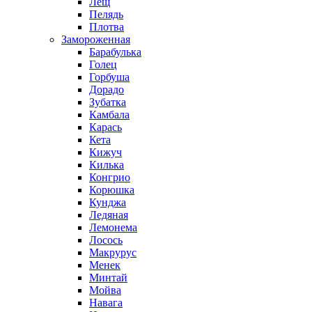
Лещ
Пелядь
Плотва
Замороженная
Барабулька
Голец
Горбуша
Дорадо
Зубатка
Камбала
Карась
Кета
Кижуч
Килька
Конгрио
Корюшка
Кунджа
Ледяная
Лемонема
Лосось
Макрурус
Менек
Минтай
Мойва
Навага