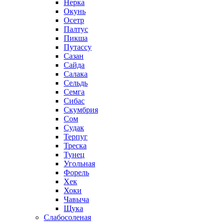
Нерка
Окунь
Осетр
Палтус
Пикша
Путассу
Сазан
Сайда
Салака
Сельдь
Семга
Сибас
Скумбрия
Сом
Судак
Терпуг
Треска
Тунец
Угольная
Форель
Хек
Хоки
Чавыча
Щука
Слабосоленая