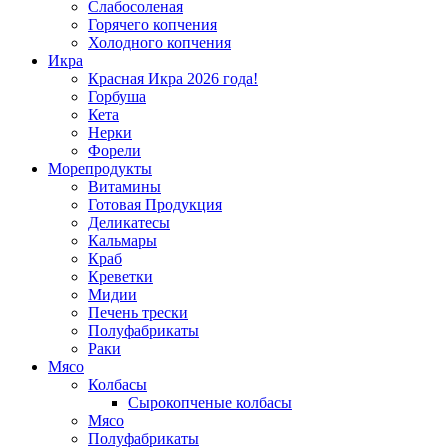
Слабосоленая
Горячего копчения
Холодного копчения
Икра
Красная Икра 2026 года!
Горбуша
Кета
Нерки
Форели
Морепродукты
Витамины
Готовая Продукция
Деликатесы
Кальмары
Краб
Креветки
Мидии
Печень трески
Полуфабрикаты
Раки
Мясо
Колбасы
Сырокопченые колбасы
Мясо
Полуфабрикаты