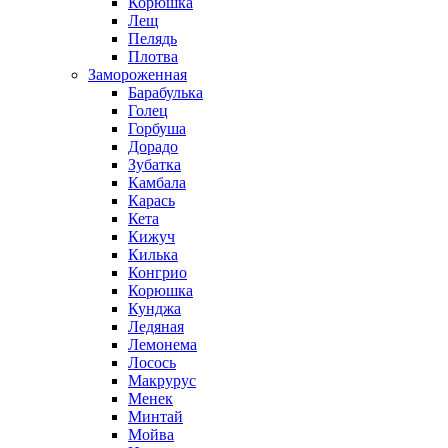
Корюшка
Лещ
Пелядь
Плотва
Замороженная
Барабулька
Голец
Горбуша
Дорадо
Зубатка
Камбала
Карась
Кета
Кижуч
Килька
Конгрио
Корюшка
Кунджа
Ледяная
Лемонема
Лосось
Макрурус
Менек
Минтай
Мойва