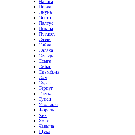
Навага
Нерка
Окунь
Осетр
Палтус
Пикша
Путассу
Сазан
Сайда
Салака
Сельдь
Семга
Сибас
Скумбрия
Сом
Судак
Терпуг
Треска
Тунец
Угольная
Форель
Хек
Хоки
Чавыча
Щука