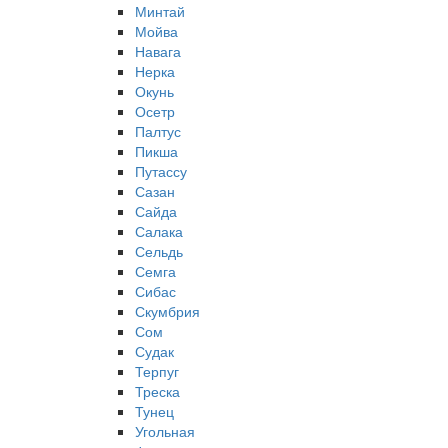
Минтай
Мойва
Навага
Нерка
Окунь
Осетр
Палтус
Пикша
Путассу
Сазан
Сайда
Салака
Сельдь
Семга
Сибас
Скумбрия
Сом
Судак
Терпуг
Треска
Тунец
Угольная