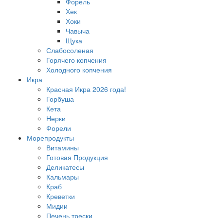
Форель
Хек
Хоки
Чавыча
Щука
Слабосоленая
Горячего копчения
Холодного копчения
Икра
Красная Икра 2026 года!
Горбуша
Кета
Нерки
Форели
Морепродукты
Витамины
Готовая Продукция
Деликатесы
Кальмары
Краб
Креветки
Мидии
Печень трески