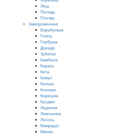
Лещ
Пелядь
Плотва
Замороженная
Барабулька
Голец
Горбуша
Дорадо
Зубатка
Камбала
Карась
Кета
Кижуч
Килька
Конгрио
Корюшка
Кунджа
Ледяная
Лемонема
Лосось
Макрурус
Менек