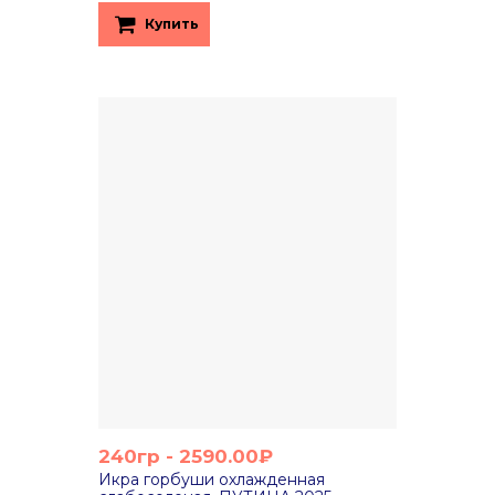
Купить
240гр - 2590.00₽
Икра горбуши охлажденная