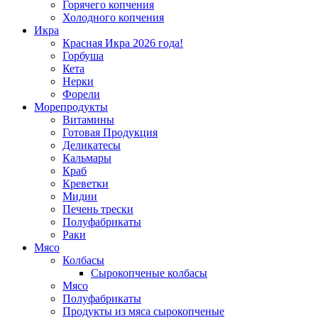
Горячего копчения
Холодного копчения
Икра
Красная Икра 2026 года!
Горбуша
Кета
Нерки
Форели
Морепродукты
Витамины
Готовая Продукция
Деликатесы
Кальмары
Краб
Креветки
Мидии
Печень трески
Полуфабрикаты
Раки
Мясо
Колбасы
Сырокопченые колбасы
Мясо
Полуфабрикаты
Продукты из мяса сырокопченые