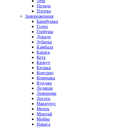
Лещ
Пелядь
Плотва
Замороженная
Барабулька
Голец
Горбуша
Дорадо
Зубатка
Камбала
Карась
Кета
Кижуч
Килька
Конгрио
Корюшка
Кунджа
Ледяная
Лемонема
Лосось
Макрурус
Менек
Минтай
Мойва
Навага