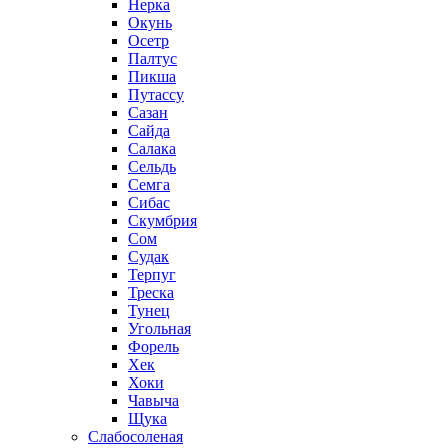
Нерка
Окунь
Осетр
Палтус
Пикша
Путассу
Сазан
Сайда
Салака
Сельдь
Семга
Сибас
Скумбрия
Сом
Судак
Терпуг
Треска
Тунец
Угольная
Форель
Хек
Хоки
Чавыча
Щука
Слабосоленая