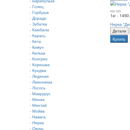
- Барабулька
- Голец
- Горбуша
1кг - 1450
- Дорадо
- Зубатка
Нерка "Ди
- Камбала
Детали
- Карась
Купить
- Кета
- Кижуч
- Килька
- Конгрио
- Корюшка
- Кунджа
- Ледяная
- Лемонема
- Лосось
- Макрурус
- Менек
- Минтай
- Мойва
- Навага
- Нерка
- Окунь