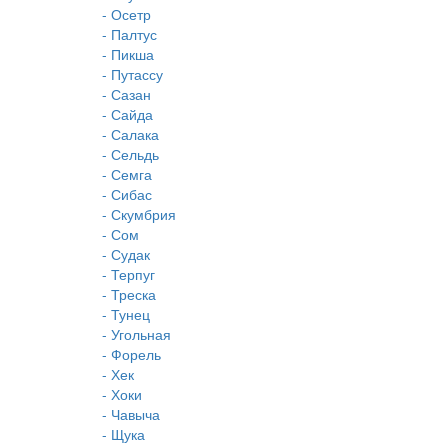
- Осетр
- Палтус
- Пикша
- Путассу
- Сазан
- Сайда
- Салака
- Сельдь
- Семга
- Сибас
- Скумбрия
- Сом
- Судак
- Терпуг
- Треска
- Тунец
- Угольная
- Форель
- Хек
- Хоки
- Чавыча
- Щука