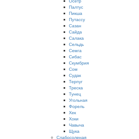
Осетр
Палтус
Пикша
Путассу
Сазан
Сайда
Салака
Сельдь
Семга
Сибас
Скумбрия
Сом
Судак
Терпуг
Треска
Тунец
Угольная
Форель
Хек
Хоки
Чавыча
Щука
Слабосоленая