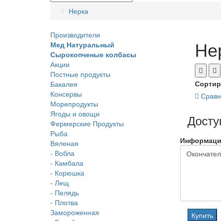
Нерка
Производители
Не
Мед Натуральный
Сырокопченые колбасы
Акции
Постные продукты
Сортир
Бакалея
Консервы
Сравн
Морепродукты
Ягоды и овощи
Досту
Фермерские Продукты
Рыба
Информаци
Вяленая
- Вобла
- Камбала
- Корюшка
- Лещ
- Пелядь
- Плотва
Замороженная
Купить