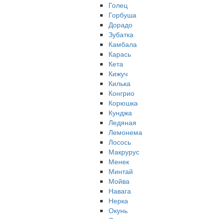
Голец
Горбуша
Дорадо
Зубатка
Камбала
Карась
Кета
Кижуч
Килька
Конгрио
Корюшка
Кунджа
Ледяная
Лемонема
Лосось
Макрурус
Менек
Минтай
Мойва
Навага
Нерка
Окунь