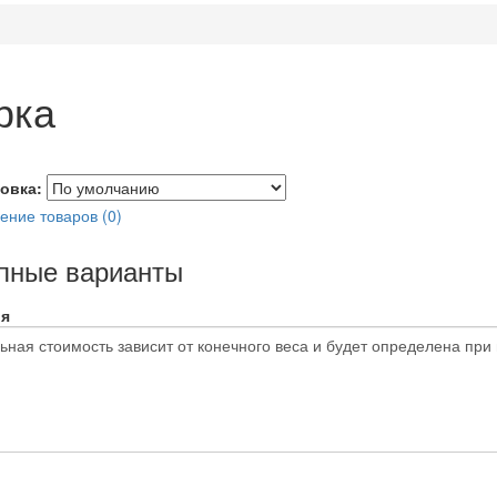
рка
овка:
ение товаров (0)
пные варианты
я