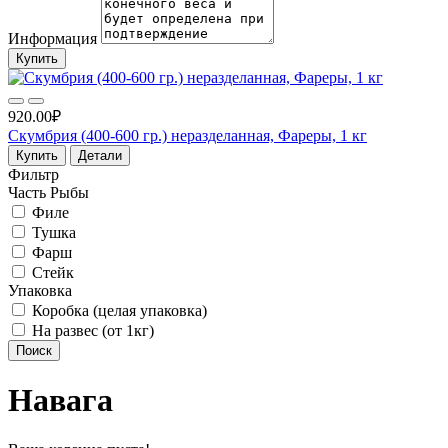
Информация
Купить
920.00₽
Скумбрия (400-600 гр.) неразделанная, Фареры, 1 кг
Купить
Детали
Фильтр
Часть Рыбы
Филе
Тушка
Фарш
Стейк
Упаковка
Коробка (целая упаковка)
На развес (от 1кг)
Поиск
Навага