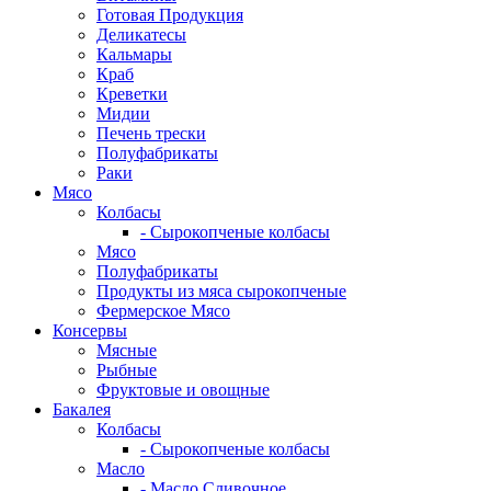
Готовая Продукция
Деликатесы
Кальмары
Краб
Креветки
Мидии
Печень трески
Полуфабрикаты
Раки
Мясо
Колбасы
- Сырокопченые колбасы
Мясо
Полуфабрикаты
Продукты из мяса сырокопченые
Фермерское Мясо
Консервы
Мясные
Рыбные
Фруктовые и овощные
Бакалея
Колбасы
- Сырокопченые колбасы
Масло
- Масло Сливочное