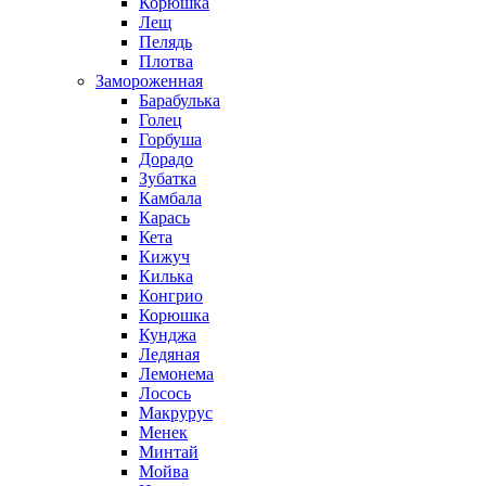
Корюшка
Лещ
Пелядь
Плотва
Замороженная
Барабулька
Голец
Горбуша
Дорадо
Зубатка
Камбала
Карась
Кета
Кижуч
Килька
Конгрио
Корюшка
Кунджа
Ледяная
Лемонема
Лосось
Макрурус
Менек
Минтай
Мойва