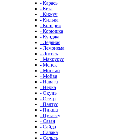
- Карась
- Кета
- Кижуч
- Килька
- Конгрио
- Корюшка
- Кунджа
- Ледяная
- Лемонема
- Лосось
- Макрурус
- Менек
- Минтай
- Мойва
- Навага
- Нерка
- Окунь
- Осетр
- Палтус
- Пикша
- Путассу
- Сазан
- Сайда
- Салака
- Сельдь