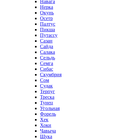
Навага
Нерка
Окунь
Осетр
Палтус
Пикша
Путассу
Сазан
Сайда
Салака
Сельдь
Семга
Сибас
Скумбрия
Сом
Судак
Терпуг
Треска
Тунец
Угольная
Форель
Хек
Хоки
Чавыча
Щука