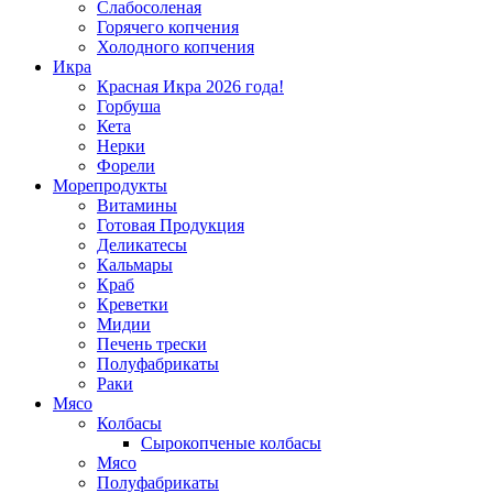
Слабосоленая
Горячего копчения
Холодного копчения
Икра
Красная Икра 2026 года!
Горбуша
Кета
Нерки
Форели
Морепродукты
Витамины
Готовая Продукция
Деликатесы
Кальмары
Краб
Креветки
Мидии
Печень трески
Полуфабрикаты
Раки
Мясо
Колбасы
Сырокопченые колбасы
Мясо
Полуфабрикаты