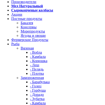
Производители
Мед Натуральный
Сырокопченые колбасы
Акции
Постные продукты
Бакалея
Консервы
Морепродукты
Ягоды и овощи
Фермерские Продукты
Рыба
Вяленая
- Вобла
- Камбала
- Корюшка
- Лещ
- Пелядь
- Плотва
Замороженная
- Барабулька
- Голец
- Горбуша
- Дорадо
- Зубатка
- Камбала