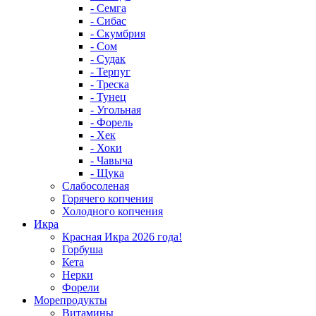
- Семга
- Сибас
- Скумбрия
- Сом
- Судак
- Терпуг
- Треска
- Тунец
- Угольная
- Форель
- Хек
- Хоки
- Чавыча
- Щука
Слабосоленая
Горячего копчения
Холодного копчения
Икра
Красная Икра 2026 года!
Горбуша
Кета
Нерки
Форели
Морепродукты
Витамины