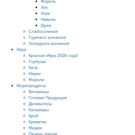
Форель
Хек
Хоки
Чавыча
Щука
Слабосоленая
Горячего копчения
Холодного копчения
Икра
Красная Икра 2026 года!
Горбуша
Кета
Нерки
Форели
Морепродукты
Витамины
Готовая Продукция
Деликатесы
Кальмары
Краб
Креветки
Мидии
Печень трески