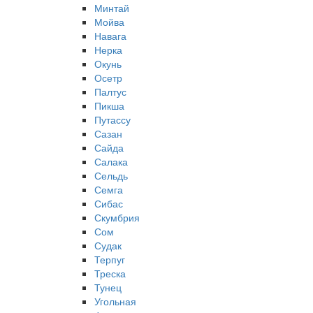
Минтай
Мойва
Навага
Нерка
Окунь
Осетр
Палтус
Пикша
Путассу
Сазан
Сайда
Салака
Сельдь
Семга
Сибас
Скумбрия
Сом
Судак
Терпуг
Треска
Тунец
Угольная