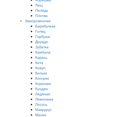
Лещ
Пелядь
Плотва
Замороженная
Барабулька
Голец
Горбуша
Дорадо
Зубатка
Камбала
Карась
Кета
Кижуч
Килька
Конгрио
Корюшка
Кунджа
Ледяная
Лемонема
Лосось
Макрурус
Менек