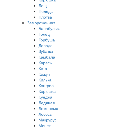
Лещ
Пелядь
Плотва
Замороженная
Барабулька
Голец
Горбуша
Дорадо
Зубатка
Камбала
Карась
Кета
Кижуч
Килька
Конгрио
Корюшка
Кунджа
Ледяная
Лемонема
Лосось
Макрурус
Менек