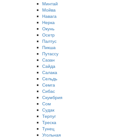
Минтай
Мойва
Навага
Нерка
Окунь
Осетр
Палтус
Пикша
Путассу
Сазан
Сайда
Салака
Сельдь
Семга
Сибас
Скумбрия
Сом
Судак
Терпуг
Треска
Тунец
Угольная