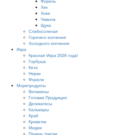
Форель
Хек
Хоки
Чавыча
Щука
Слабосоленая
Горячего копчения
Холодного копчения
Икра
Красная Икра 2026 года!
Горбуша
Кета
Нерки
Форели
Морепродукты
Витамины
Готовая Продукция
Деликатесы
Кальмары
Краб
Креветки
Мидии
Печень трески