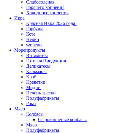
Слабосоленая
Горячего копчения
Холодного копчения
Икра
Красная Икра 2026 года!
Горбуша
Кета
Нерки
Форели
Морепродукты
Витамины
Готовая Продукция
Деликатесы
Кальмары
Краб
Креветки
Мидии
Печень трески
Полуфабрикаты
Раки
Мясо
Колбасы
Сырокопченые колбасы
Мясо
Полуфабрикаты