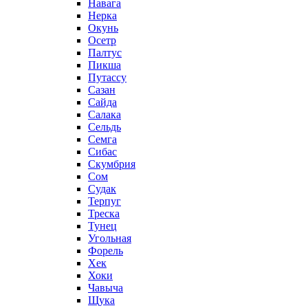
Навага
Нерка
Окунь
Осетр
Палтус
Пикша
Путассу
Сазан
Сайда
Салака
Сельдь
Семга
Сибас
Скумбрия
Сом
Судак
Терпуг
Треска
Тунец
Угольная
Форель
Хек
Хоки
Чавыча
Щука