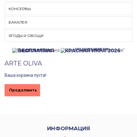
КОНСЕРВЫ
БАКАЛЕЯ
ЯГОДЫ И ОВОЩИ
ПРИ ЗАКАЗЕ ОТ
3000 РУБЛЕЙ
НЕРКИ И КЕТЫ
ПОДРОБНОСТИ...
БЕСПЛАТНАЯ
КРАСНАЯ ИКРА 2026
ПОДРОБНОСТИ...
ДОСТАВКА!
ГОДА!
ARTE OLIVA
Ваша корзина пуста!
Продолжить
ИНФОРМАЦИЯ